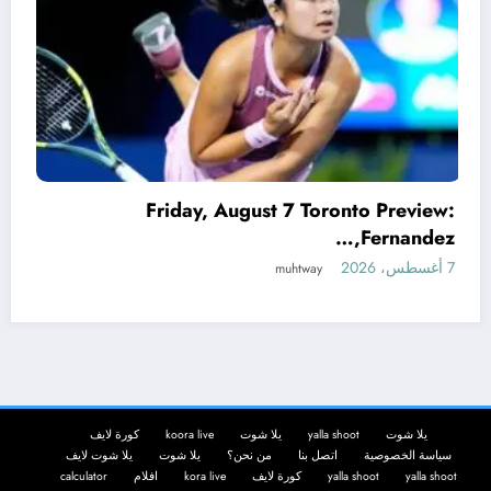
ugust 7 Toronto Preview:
Fernandez,…
Eric Dane, ‘Grey’s A
7 أغسطس، 2026
muhtway
يلا شوت
yalla shoot
يلا شوت
koora live
كورة لايف