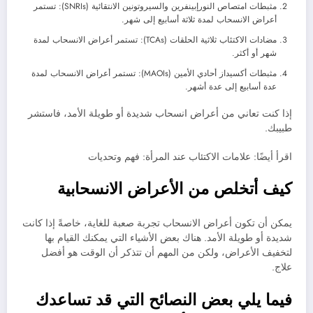
مثبطات امتصاص النورإبينفرين والسيروتونين الانتقائية (SNRIs): تستمر
أعراض الانسحاب لمدة ثلاثة أسابيع إلى شهر.
مضادات الاكتئاب ثلاثية الحلقات (TCAs): تستمر أعراض الانسحاب لمدة
شهر أو أكثر.
مثبطات أكسيداز أحادي الأمين (MAOIs): تستمر أعراض الانسحاب لمدة
عدة أسابيع إلى عدة أشهر.
إذا كنت تعاني من أعراض انسحاب شديدة أو طويلة الأمد، فاستشر
طبيبك.
اقرأ أيضًا: علامات الاكتئاب عند المرأة: فهم وتحديات
كيف أتخلص من الأعراض الانسحابية
يمكن أن تكون أعراض الانسحاب تجربة صعبة للغاية، خاصةً إذا كانت
شديدة أو طويلة الأمد. هناك بعض الأشياء التي يمكنك القيام بها
لتخفيف الأعراض، ولكن من المهم أن تتذكر أن الوقت هو أفضل
علاج.
فيما يلي بعض النصائح التي قد تساعدك