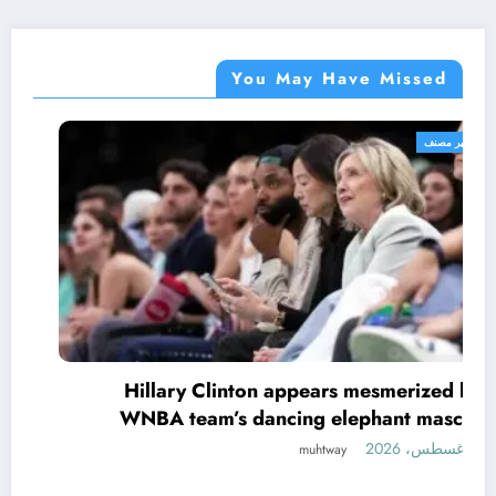
You May Have Missed
غير مصنف
Hillary Clinton appears mesmerized by
WNBA team’s dancing elephant mascot
6 أغسطس، 2026
muhtway