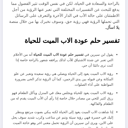
بالراحة والسعادة في الحياة، لكن في نفس الوقت تثير الفضول مما
يدفع للبحث عن التفسيرات المختلفة التي تعبر عنها الرؤية من أجل
الاطمئنان على حالة الأب في الدار الآخرة والتعرف على الرسائل
التي تحملها الرؤية فهي رؤية حق، وسوف نخبرك بها من خلال منصة
يلا اسأل.
تفسير حلم عودة الاب الميت للحياة
يقول ابن سيرين في
تفسير حلم عودة الاب الميت للحياة
أنه من الأحلام
التي تعبر عن شدة الاشتياق للأب لذلك يرافقه شعور بالراحة خاصة إذا
كنت ترى دائمًا أن حي.
رؤية الاب الميت يعود إلى الحياة ويصلي هي رؤية سعيدة وتعبر عن علو
المكانة وعن قبوله بين يدي الرحمن، كما أن الرؤية تذكر الحى بضرورة
المواظبة على أداء الصلوات.
رؤية الاب الميت يعود للحياة ويجلس معك في المنزل ويأكل الطعام فهو
رزق كثير للحي من مصادر حلال خاصة إذا رأى أن الأب الميت يقدم له من
الطعام والفاكهة.
إذا شاهدت الاب الميت يعود إلى الحياة لكنه يبكي بصوت مرتفع وينظر
إليك في حسرة فهي رؤية سيئة وتنم عن متاعب وكرب شديد سوف يحل
على الابن، ويرى ابن سيرين أن الرؤية تحمل معنى اخر وهو حاجة الميت