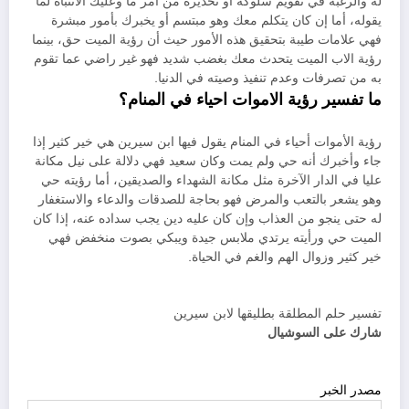
له والرغبة في تقويم سلوكه أو تحذيره من أمر ما وعليك الانتباه لما
يقوله، أما إن كان يتكلم معك وهو مبتسم أو يخبرك بأمور مبشرة
فهي علامات طيبة بتحقيق هذه الأمور حيث أن رؤية الميت حق، بينما
رؤية الاب الميت يتحدث معك بغضب شديد فهو غير راضي عما تقوم
به من تصرفات وعدم تنفيذ وصيته في الدنيا.
ما تفسير رؤية الاموات احياء في المنام؟
رؤية الأموات أحياء في المنام يقول فيها ابن سيرين هي خير كثير إذا
جاء وأخبرك أنه حي ولم يمت وكان سعيد فهي دلالة على نيل مكانة
عليا في الدار الآخرة مثل مكانة الشهداء والصديقين، أما رؤيته حي
وهو يشعر بالتعب والمرض فهو بحاجة للصدقات والدعاء والاستغفار
له حتى ينجو من العذاب وإن كان عليه دين يجب سداده عنه، إذا كان
الميت حي ورأيته يرتدي ملابس جيدة ويبكي بصوت منخفض فهي
خير كثير وزوال الهم والغم في الحياة.
تفسير حلم المطلقة بطليقها لابن سيرين
شارك على السوشيال
مصدر الخبر