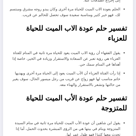
إلى إخراج الصدقات عنه.
الحلم بعودة الاب الميت للحياة مرة أخرى وكان يبدو روجه مشرق ومبتسم
لك، فهو خير كثير ومناسبة سعيدة سوف تحصل للحالم عن قريب.
تفسير حلم عودة الاب الميت للحياة
للعزباء
يقول الفقهاء أن رؤية الاب الميت يعود للحياة مرة ثانية في المنام للفتاة
العزباء هي رؤية تعبر عن السعادة والاستقرار وزيادة في الخير، خاصة إذا
أهداها في المنام سمك حي.
إذا رأت الفتاة العزباء أن الأب الميت يعود إلى الحياة مرة أخرى ويهديها
خاتم مناسب لها فهو زواج عن قريب من رجل ميسور الحال، سوف يغير
من حالتها وتشعر بالاستقرار والهناء معه.
تفسير حلم عودة الأب الميت للحياة
للمتزوجة
يقول ابن شاهين أن عودة الأب الميت للحياة مرة ثانية في منام السيدة
المتزوجة وينام في بيتها هي من الرؤى المبشرة بحدوث الحمل، أما إذا
تحدث معها كثيرًا فهو طول عمر لها.