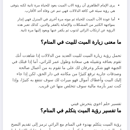
يرى الإمام الظاهري أن رؤية الاب الميت يعود للحياة مرة ثانية لكنه يتوفى
هي رؤية سيئة في كافة الدلالات فهي تنم عن وفاة أحد الأقارب.
أما عودة الأب الميت للحياة ثم موته مرة أخرى في المنزل فهي إنذار
بمواجهة الكثير من المشكلات والإصابة بالفقر والدين، كذلك تعبر هذه
الرؤية عن ارتكاب الرائي لذنوب ثم يكفر عنها ويعود إليها مرة ثانية.
ما معنى زيارة الميت للبيت في المنام؟
تحمل رؤية زيارة الميت للبيت العديد من الدلالات إذا شاهدت أنك
تقوم بعناقه وتقبيله هي سعادة وطول عمر للرائي، أما إذا قبلك في
الجبهة فهو شكر وعرفان لك على ما تقوم به من أعمال صالحة
وصدقات جارية ترفع كثيرًا من مكانته في دار الحق، لكن إذا جاء
إليك البيت وأعطاك أموال فهو ميراث لك سوف تنتفع به كثيرًا، وإذا
كنت تمر بأزمة مالية سوف تتخلص منها عن قريب.
تفسير حلم اخوي يتحرش فيني
ما تفسير رؤية الميت يتكلم في المنام؟
رؤية الميت يتكلم بهدوء في المنام مع الرائي ترمز إلى تقديم النصح