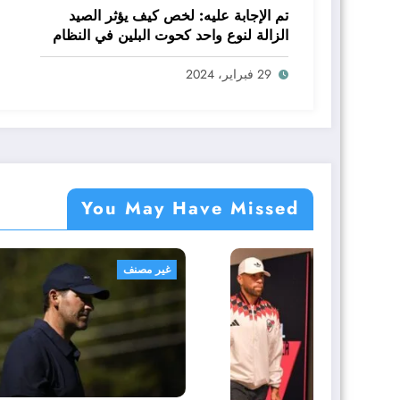
تم الإجابة عليه: لخص كيف يؤثر الصيد
الزالة لنوع واحد كحوت البلين في النظام
البيئي baleen whale كاملا
29 فبراير، 2024
You May Have Missed
غير مصنف
غير مص