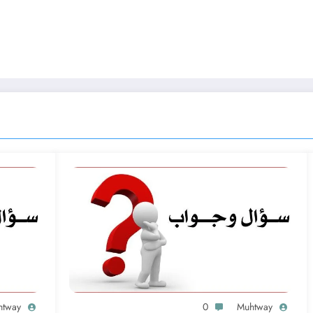
htway
0
Muhtway