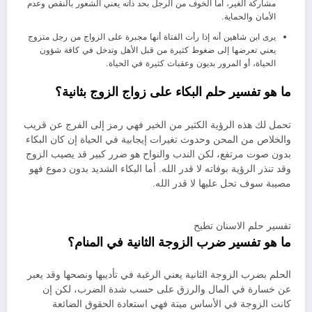
مشاركة الغير، أما الخوف من الرجل بحد ذاته يعني الشعور بالنقص وعدم
الأمان والحماية.
يرى ابن شاهين أنه إذا رأت الفتاة أنها مجبرة على الزواج من رجل متزوج
يعني تعرضها إلى ضغوط كثيرة من قبل الأهل وتدخل في كافة شؤون
الحياة، أو المرور بديون وعقبات كثيرة في الحياة.
ما هو تفسير حلم البكاء على زواج الزوج بثانية؟
تحمل لك هذه الرؤية الكثير من الخير فهي رمز إلى الفرج عن قريب
والخلاص من المحن وحدوث تغيرات إيجابية في الحياة إن كان البكاء
بدون صوت مرتفع، لكن الندب والنواح هو ضرر كبير قد يصيب الزوج
وقد تنذر الرؤية بوفاته لا قدر الله. أما البكاء الشديد بدون دموع فهو
مصيبة سوف تحل عليها لا قدر الله.
تفسير حلم الاسنان تطيح
ما هو تفسير ضرب الزوجة الثانية في المنام؟
الحلم بضرب الزوجة الثانية يعني الرغبة في تأديبها ونصحها وقد يعبر
عن خسارة في المال والرزق على حسب شدة الضرب، لكن إن
كانت الزوجة في الأساس ميتة فهي استعادة الحقوق الضائعة