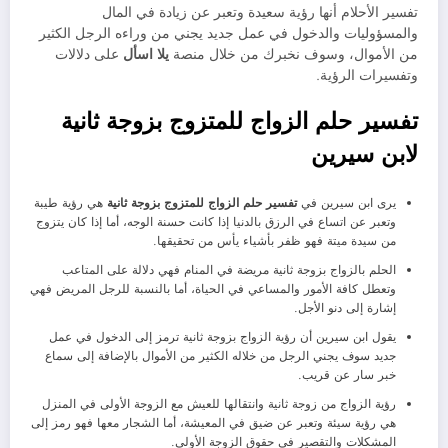
تفسير الأحلام أنها رؤية سعيدة وتعبر عن زيادة في المال
والمسؤوليات والدخول في عمل جديد يجني من وراءه الرجل الكثير
من الأموال، وسوف نخبرك من خلال منصة
يلا اسأل
على دلالات
وتفسيرات الرؤية.
تفسير حلم الزواج للمتزوج بزوجة ثانية
لابن سيرين
يرى ابن سيرين في
تفسير حلم الزواج للمتزوج بزوجة ثانية
هي رؤية طيبة
وتعبر عن اتساع في الرزق بالدنيا إذا كانت حسنة الوجه، أما إذا كان يتزوج
من سيدة ميتة فهو ظفر بأشياء يأس من تحقيقها.
الحلم بالزواج بزوجة ثانية مريضة في المنام فهي دلالة على المتاعب
وتعطل كافة الأمور والمساعي في الحياة، أما بالنسبة للرجل المريض فهي
إشارة إلى دنو الأجل.
يقول ابن سيرين أن رؤية الزواج بزوجة ثانية ترمز إلى الدخول في عمل
جديد سوف يجني الرجل من خلاله الكثير من الأموال بالإضافة إلى سماع
خبر سار عن قريب.
رؤية الزواج من زوجة ثانية وانتقالها للعيش مع الزوجة الأولى في المنزل
هي رؤية سيئة وتعبر عن ضيق في المعيشة، أما الشجار معها فهو رمز إلى
المشكلات والتقصير في حقوق الزوجة الأولى.