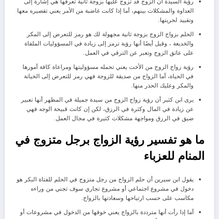
رؤية السيدة أن الزوج قد تزوج عليها بزوجة ثانية تعرفها هي إشارة إلى
العداوة والمشكلات بينهم، أما إذا كانت غاضبة من الأمر يعني تقصيره معها
وتقييد لحريتها.
الحلم بزواج الزوج بزوجة ثانية مجهولة لك هو رمز للتعرض إلى المكر
والخديعة ، وقيل أيضًا أنها رؤية ترمز إلى زيادة في المسؤوليات الملقاة
على عاتق الزوج وتعبر عن الترقي في العمل.
رؤية زواج الزوج من الأخت يعني تحمله مسؤوليتها ومراعاة كافة أمورها
في الحياة، أما الزواج من صديقة للزوجة فهي رمز للتعرض إلى الخيانة
والمكر وعليك الحذر منها.
يرى ابن كثير أن رؤية زواج الزوج من سيدة جميلة في المظهر أنها تعبير
عن زيادة في المال وكثرة في الرزق، لكن إن كانت قبيحة الوجه فهي
ضيق في الرزق ومواجهة مشكلات كثيرة في مجال العمل.
ما هو تفسير رؤية الزواج برجل متزوج في
المنام للعزباء
يقول ابن سيرين أن حلم الزواج من رجل متزوج في الحلم للفتاة البكر هو
دخول في مشروع اجتماعي أو مشروع تجاري سوف تجني من وراءه
مكاسب على حسب ارتياحها وسعادتها بالزواج.
أما إذا رأت أنها مترددة بالزواج يعني خوفها من الدخول في مشروعات أو