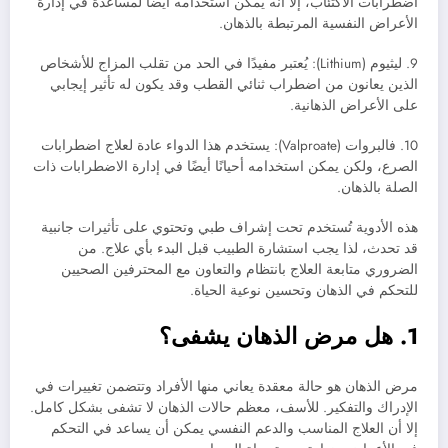
اضطرابات الاكتئاب، إلا أنه يمكن استخدامه أيضًا لمساعدة في إدارة
الأعراض النفسية المرتبطة بالذهان.
9. ليثيوم (Lithium): يُعتبر مفيدًا في الحد من تقلب المزاج للأشخاص
الذين يعانون من اضطراب ثنائي القطب وقد يكون له تأثير إيجابي
على الأعراض الذهانية.
10. فالبروات (Valproate): يستخدم هذا الدواء عادة لعلاج اضطرابات
الصرع، ولكن يمكن استخدامه أحيانًا أيضًا في إدارة الاضطرابات ذات
الصلة بالذهان.
هذه الأدوية تُستخدم تحت إشراف طبي وتحتوي على تأثيرات جانبية
قد تحدث، لذا يجب استشارة الطبيب قبل البدء بأي علاج. من
الضروري متابعة العلاج بانتظام والتعاون مع المحترفين الصحيين
للتحكم في الذهان وتحسين نوعية الحياة.
1. هل مرض الذهان يشفى؟
مرض الذهان هو حالة معقدة يعاني منها الأفراد وتتضمن تغييرات في
الإدراك والتفكير. للأسف، معظم حالات الذهان لا تشفى بشكل كامل.
إلا أن العلاج المناسب والدعم النفسي يمكن أن يساعد في التحكم