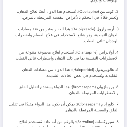
الهلوسات والوهم.
2. كويتيابين (Quetiapine): يُستخدم هذا الدواء أيضًا لعلاج الذهان،
ويُعتبر فعّالًا في التحكم بالأعراض النفسية المرتبطة بالمرض.
3. أريبيبرازول (Aripiprazole): هذا العقار يعتبر من فئة مضادات
الذهان النمطية، وهو شائع الاستخدام في علاج الفصام واضطراب
الوجدان ثنائي القطب.
4. أولانزابين (Olanzapine): يُستخدم لعلاج مجموعة متنوعة من
الاضطرابات النفسية بما في ذلك الذهان واضطراب ثنائي القطب.
5. هالوبيريدول (Haloperidol): هذا الدواء من مضادات الذهان
التقليدية ويُستخدم في بعض الحالات الشديدة.
6. برومازيبان (Bromazepam): هذا الدواء يستخدم لتقليل القلق
والاضطرابات المرتبطة بالذهان.
7. كلوزابام (Clonazepam): يمكن أن يكون هذا الدواء مفيدًا في تقليل
القلق والعصبية المرتبطة بالذهان.
8. سيروكسات (Sertraline): بالرغم من أنه عادة مُستخدم لعلاج